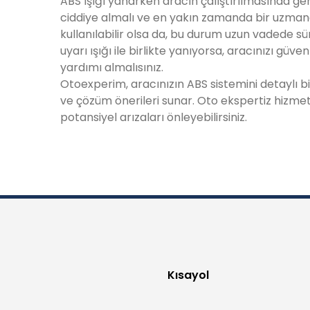
ABS ışığı yanarken aracın çalıştırılmasında ge
ciddiye almalı ve en yakın zamanda bir uzmana
kullanılabilir olsa da, bu durum uzun vadede sürüş
uyarı ışığı ile birlikte yanıyorsa, aracınızı güve
yardımı almalısınız.
Otoexperim
, aracınızın ABS sistemini detaylı b
ve çözüm önerileri sunar. Oto
ekspertiz
hizmeti
potansiyel arızaları önleyebilirsiniz.
Kısayol