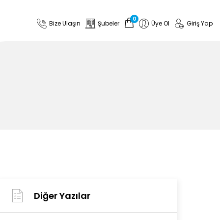
0
Bize Ulaşın
Şubeler
Üye Ol
Giriş Yap
Diğer Yazılar