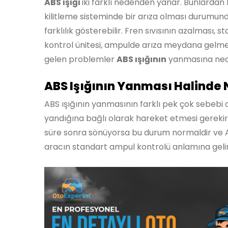
ABS ışığı
iki farklı nedenden yanar. Bunlardan bi
kilitleme sisteminde bir arıza olması durumund
farklılık gösterebilir. Fren sıvısının azalması, s
kontrol ünitesi, ampulde arıza meydana gelme
gelen problemler
ABS ışığının
yanmasına nede
ABS Işığının Yanması Halinde N
ABS ışığının yanmasının farklı pek çok sebebi o
yandığına bağlı olarak hareket etmesi gerekir
süre sonra sönüyorsa bu durum normaldir ve 
aracın standart ampul kontrolü anlamına gelir.